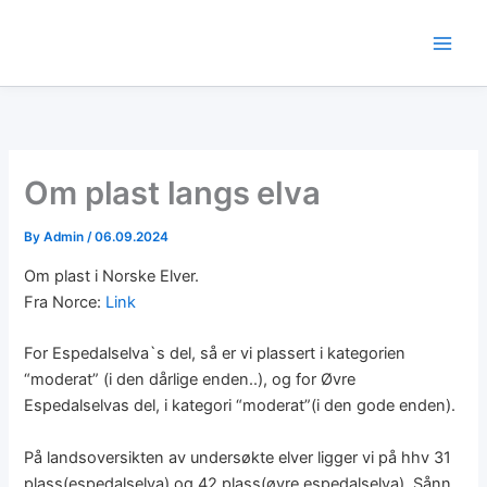
Skip
to
content
Om plast langs elva
By
Admin
/
06.09.2024
Om plast i Norske Elver.
Fra Norce:
Link
For Espedalselva`s del, så er vi plassert i kategorien
“moderat” (i den dårlige enden..), og for Øvre
Espedalselvas del, i kategori “moderat”(i den gode enden).
På landsoversikten av undersøkte elver ligger vi på hhv 31
plass(espedalselva) og 42 plass(øvre espedalselva). Sånn