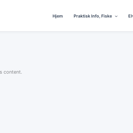
Hjem
Praktisk Info, Fiske
El
s content.