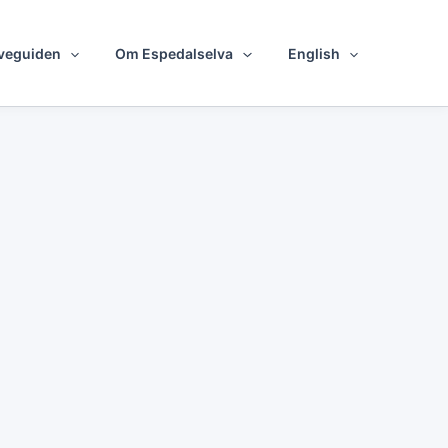
veguiden
Om Espedalselva
English