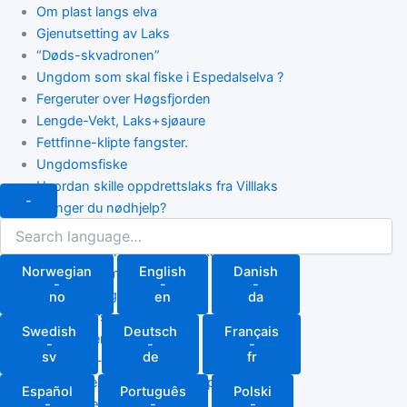
Om plast langs elva
Gjenutsetting av Laks
“Døds-skvadronen”
Ungdom som skal fiske i Espedalselva ?
Fergeruter over Høgsfjorden
Lengde-Vekt, Laks+sjøaure
Fettfinne-klipte fangster.
Ungdomsfiske
Hvordan skille oppdrettslaks fra Villlaks
-
Trenger du nødhjelp?
Search
Bruk av Fireline multifilament snører…
language
Slik rapporterer du Pukkellaks
Norwegian
English
Danish
Ang vanntemperatur i elva!
-
-
-
Villaks-Bloggen
no
en
da
Turist i Forsand ?
Swedish
Deutsch
Français
Ang parkering langs elva
-
-
-
sv
de
fr
Villaksen – fiskenes konge
Se forskjell på Villlaks og oppdrettslaks
Español
Português
Polski
Tips til gjenutsetting av laks
-
-
-