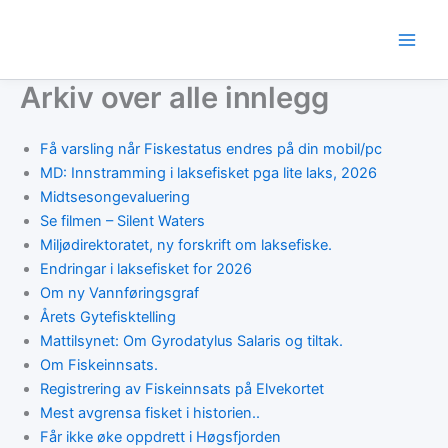
Skip
to
content
Arkiv over alle innlegg
Få varsling når Fiskestatus endres på din mobil/pc
MD: Innstramming i laksefisket pga lite laks, 2026
Midtsesongevaluering
Se filmen – Silent Waters
Miljødirektoratet, ny forskrift om laksefiske.
Endringar i laksefisket for 2026
Om ny Vannføringsgraf
Årets Gytefisktelling
Mattilsynet: Om Gyrodatylus Salaris og tiltak.
Om Fiskeinnsats.
Registrering av Fiskeinnsats på Elvekortet
Mest avgrensa fisket i historien..
Får ikke øke oppdrett i Høgsfjorden